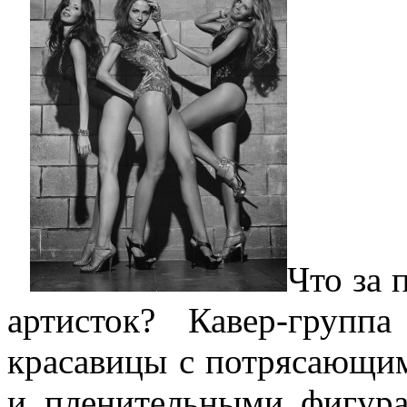
Что за 
артисток? Кавер-груп
красавицы с потрясающи
и пленительными фигур